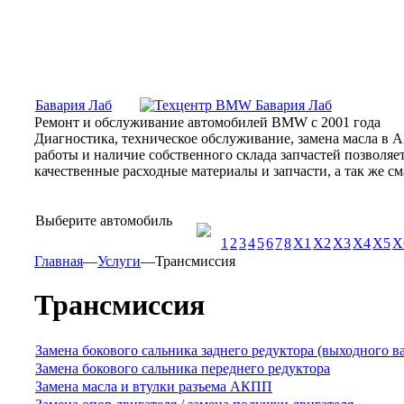
Москва, Алтуфьевское шоссе, 31Б, «Бавария Лаб»
ПН-СБ
Бавария Лаб
Ремонт и обслуживание автомобилей BMW с 2001 года
Диагностика, техническое обслуживание, замена масла в 
работы и наличие собственного склада запчастей позволя
качественные расходные материалы и запчасти, а так же 
Выберите автомобиль
1
2
3
4
5
6
7
8
X1
X2
X3
X4
X5
X
Главная
—
Услуги
—
Трансмиссия
Трансмиссия
Замена бокового сальника заднего редуктора (выходного в
Замена бокового сальника переднего редуктора
Замена масла и втулки разъема АКПП