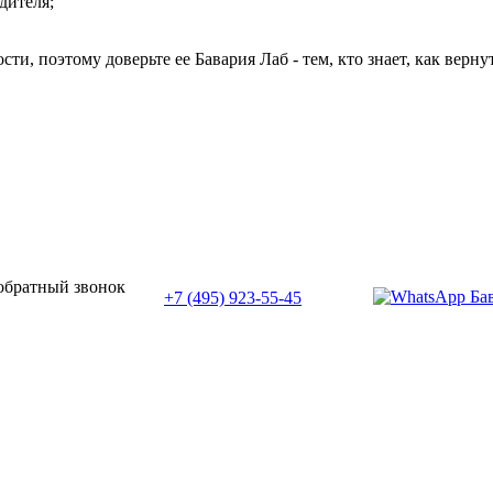
дителя;
и, поэтому доверьте ее Бавария Лаб - тем, кто знает, как верну
или позвоните нам по телефону:
 обратный звонок
+7 (495) 923-55-45
ПН-СБ с 11:00 до 20:00