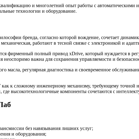
квалификацию и многолетний опыт работы с автоматическими 
нальные технологии и оборудование.
софии бренда, согласно которой вождение, сочетает динамику,
и механическая, работают в тесной связке с электроникой и адап
ся фирменный полный привод xDrive, который нуждается в рег
ия неоспоримо важна для сохранения управляемости и безопасно
ого масла, регулярная диагностика и своевременное обслужива
 как к сложному инженерному механизму, требующему точной на
, где высокотехнологичные компоненты сочетаются с интеллект
Лаб
ансмиссии без навязывания лишних услуг;
ения и оборудования;