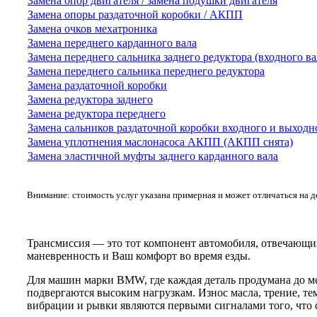
Замена опор двигателя / замена подушки двигателя
Замена опоры раздаточной коробки / АКПП
Замена очков мехатроника
Замена переднего карданного вала
Замена переднего сальника заднего редуктора (входного ва
Замена переднего сальника переднего редуктора
Замена раздаточной коробки
Замена редуктора заднего
Замена редуктора переднего
Замена сальников раздаточной коробки входного и выходн
Замена уплотнения маслонасоса АКПП (АКПП снята)
Замена эластичной муфты заднего карданного вала
Внимание: стоимость услуг указана примерная и может отличаться на 
Трансмиссия — это тот компонент автомобиля, отвечающий
маневренность и Ваш комфорт во время езды.
Для машин марки BMW, где каждая деталь продумана до ме
подвергаются высоким нагрузкам. Износ масла, трение, те
вибрации и рывки являются первыми сигналами того, что с