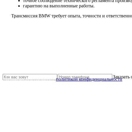
точное соблюдение технического регламента произво
гарантию на выполненные работы.
Трансмиссия BMW требует опыта, точности и ответственност
Не нашли нужной услуги?
Свяжитесь с нами и мы Вам обязательно поможем
Заказать
Я прочитал и согласен с
политикой конфиденциальности