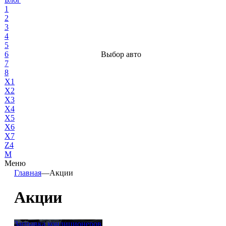
1
2
3
4
5
6
Выбор авто
7
8
X1
X2
X3
X4
X5
X6
X7
Z4
М
Меню
Главная
—
Акции
Акции
Заправка кондиционеров