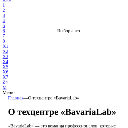
1
2
3
4
5
6
Выбор авто
7
8
X1
X2
X3
X4
X5
X6
X7
Z4
М
Меню
Главная
—
О техцентре «BavariaLab»
О техцентре «BavariaLab»
«BavariaLab» — это команда профессионалов, которые