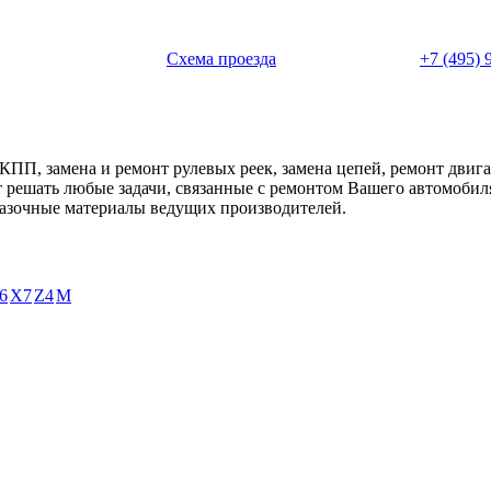
 с 11:00 до 20:00
Схема проезда
+7 (495) 
АКПП, замена и ремонт рулевых реек, замена цепей, ремонт дви
ет решать любые задачи, связанные с ремонтом Вашего автомоби
смазочные материалы ведущих производителей.
6
X7
Z4
М