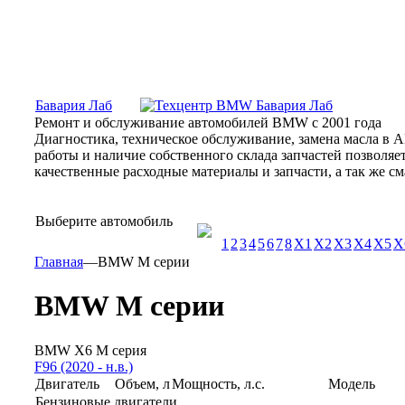
Москва, Алтуфьевское шоссе, 31Б, «Бавария Лаб»
ПН-СБ
Бавария Лаб
Ремонт и обслуживание автомобилей BMW с 2001 года
Диагностика, техническое обслуживание, замена масла в 
работы и наличие собственного склада запчастей позволя
качественные расходные материалы и запчасти, а так же 
Выберите автомобиль
1
2
3
4
5
6
7
8
X1
X2
X3
X4
X5
X
Главная
—
BMW М серии
BMW М серии
BMW X6 M серия
F96 (2020 - н.в.)
Двигатель
Объем, л
Мощность, л.с.
Модель
Бензиновые двигатели