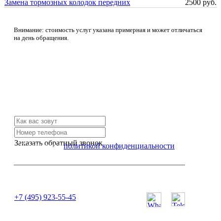
Замена тормозных колодок передних
2500 руб.
Внимание: стоимость услуг указана примерная и может отличаться
на день обращения.
Не нашли нужной услуги?
Свяжитесь с нами и мы Вам обязательно поможем
Заказать обратный звонок
Я согласен с
политикой конфиденциальности
или позвоните нам по телефону:
+7 (495) 923-55-45
ПН-СБ с 11:00 до 20:00