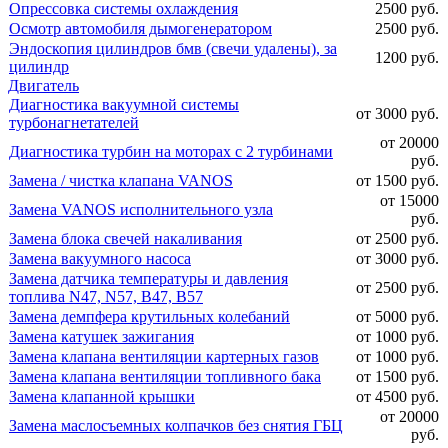
Опрессовка системы охлаждения
2500 руб.
Осмотр автомобиля дымогенератором
2500 руб.
Эндоскопия цилиндров бмв (свечи удалены), за
1200 руб.
цилиндр
Двигатель
Диагностика вакуумной системы
от 3000 руб.
турбонагнетателей
от 20000
Диагностика турбин на моторах с 2 турбинами
руб.
Замена / чистка клапана VANOS
от 1500 руб.
от 15000
Замена VANOS исполнительного узла
руб.
Замена блока свечей накаливания
от 2500 руб.
Замена вакуумного насоса
от 3000 руб.
Замена датчика температуры и давления
от 2500 руб.
топлива N47, N57, B47, B57
Замена демпфера крутильных колебаний
от 5000 руб.
Замена катушек зажигания
от 1000 руб.
Замена клапана вентиляции картерных газов
от 1000 руб.
Замена клапана вентиляции топливного бака
от 1500 руб.
Замена клапанной крышки
от 4500 руб.
от 20000
Замена маслосъемных колпачков без снятия ГБЦ
руб.