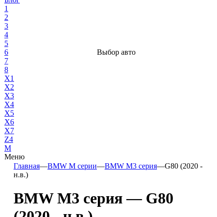
1
2
3
4
5
6
Выбор авто
7
8
X1
X2
X3
X4
X5
X6
X7
Z4
М
Меню
Главная
—
BMW М серии
—
BMW M3 серия
—
G80 (2020 -
н.в.)
BMW M3 серия — G80
(2020 - н.в.)