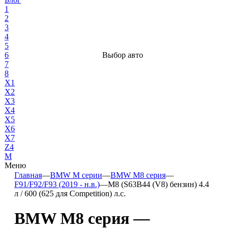
1
2
3
4
5
6
Выбор авто
7
8
X1
X2
X3
X4
X5
X6
X7
Z4
М
Меню
Главная
—
BMW М серии
—
BMW M8 серия
—
F91/F92/F93 (2019 - н.в.)
—
M8 (S63B44 (V8) бензин) 4.4
л / 600 (625 для Competition) л.с.
BMW M8 серия —