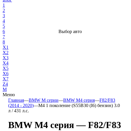
1
2
3
4
5
6
Выбор авто
7
8
X1
X2
X3
X4
X5
X6
X7
Z4
М
Меню
Главная
—
BMW М серии
—
BMW M4 серия
—
F82/F83
(2014 - 2020)
—
M4 1 поколение (S55B30 (I6) бензин) 3.0
л / 431 л.с.
BMW M4 серия — F82/F83