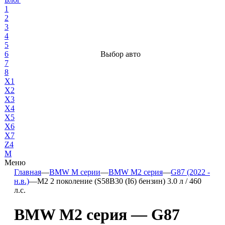
1
2
3
4
5
6
Выбор авто
7
8
X1
X2
X3
X4
X5
X6
X7
Z4
М
Меню
Главная
—
BMW М серии
—
BMW M2 серия
—
G87 (2022 -
н.в.)
—
M2 2 поколение (S58B30 (I6) бензин) 3.0 л / 460
л.с.
BMW M2 серия — G87