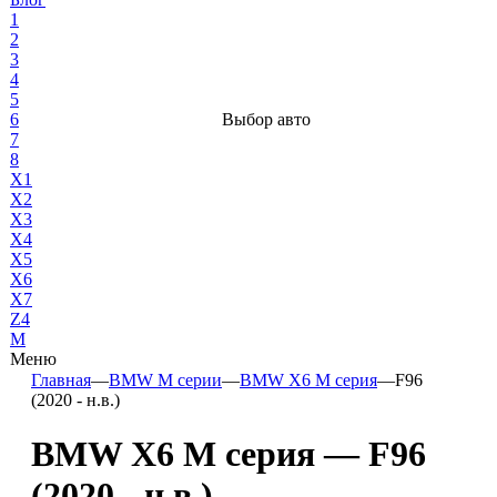
1
2
3
4
5
6
Выбор авто
7
8
X1
X2
X3
X4
X5
X6
X7
Z4
М
Меню
Главная
—
BMW М серии
—
BMW X6 M серия
—
F96
(2020 - н.в.)
BMW X6 M серия — F96
(2020 - н.в.)