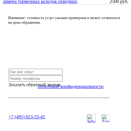
Замена тормозных колодок передних
2500 руб.
Внимание: стоимость услуг указана примерная и может отличаться
на день обращения.
Не нашли нужной услуги?
Свяжитесь с нами и мы Вам обязательно поможем
Заказать обратный звонок
Я согласен с
политикой конфиденциальности
или позвоните нам по телефону:
+7 (495) 923-55-45
ПН-СБ с 11:00 до 20:00