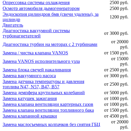
Опрессовка системы охлаждения
2500 руб.
Осмотр автомобиля дымогенератором
2500 руб.
Эндоскопия цилиндров бмв (свечи удалены), за
1200 руб.
цилиндр
Двигатель
Диагностика вакуумной системы
от 3000 руб.
турбонагнетателей
от 20000
Диагностика турбин на моторах с 2 турбинами
руб.
Замена / чистка клапана VANOS
от 1500 руб.
от 15000
Замена VANOS исполнительного узла
руб.
Замена блока свечей накаливания
от 2500 руб.
Замена вакуумного насоса
от 3000 руб.
Замена датчика температуры и давления
от 2500 руб.
топлива N47, N57, B47, B57
Замена демпфера крутильных колебаний
от 5000 руб.
Замена катушек зажигания
от 1000 руб.
Замена клапана вентиляции картерных газов
от 1000 руб.
Замена клапана вентиляции топливного бака
от 1500 руб.
Замена клапанной крышки
от 4500 руб.
от 20000
Замена маслосъемных колпачков без снятия ГБЦ
руб.