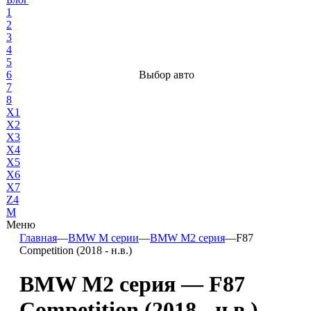
1
2
3
4
5
6
Выбор авто
7
8
X1
X2
X3
X4
X5
X6
X7
Z4
М
Меню
Главная
—
BMW М серии
—
BMW M2 серия
—
F87
Competition (2018 - н.в.)
BMW M2 серия — F87
Competition (2018 - н.в.)