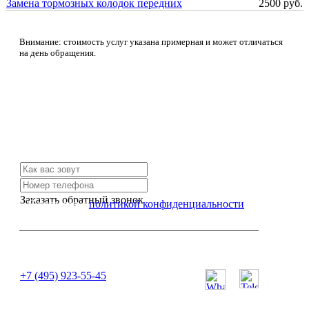
Замена тормозных колодок передних
2500 руб.
Внимание: стоимость услуг указана примерная и может отличаться
на день обращения.
Не нашли нужной услуги?
Свяжитесь с нами и мы Вам обязательно поможем
Заказать обратный звонок
Я согласен с
политикой конфиденциальности
или позвоните нам по телефону:
+7 (495) 923-55-45
ПН-СБ с 11:00 до 20:00