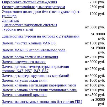
Опрессовка системы охлаждения
2500 руб.
Осмотр автомобиля дымогенератором
2500 руб.
Эндоскопия цилиндров бмв (свечи удалены), за
1200 руб.
цилиндр
Двигатель
Диагностика вакуумной системы
от 3000 руб.
турбонагнетателей
от 20000
Диагностика турбин на моторах с 2 турбинами
руб.
Замена / чистка клапана VANOS
от 1500 руб.
от 15000
Замена VANOS исполнительного узла
руб.
Замена блока свечей накаливания
от 2500 руб.
Замена вакуумного насоса
от 3000 руб.
Замена датчика температуры и давления
от 2500 руб.
топлива N47, N57, B47, B57
Замена демпфера крутильных колебаний
от 5000 руб.
Замена катушек зажигания
от 1000 руб.
Замена клапана вентиляции картерных газов
от 1000 руб.
Замена клапана вентиляции топливного бака
от 1500 руб.
Замена клапанной крышки
от 4500 руб.
от 20000
Замена маслосъемных колпачков без снятия ГБЦ
руб.