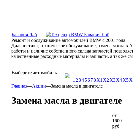
Москва, Алтуфьевское шоссе, 31Б, «Бавария Лаб»
ПН-СБ
Бавария Лаб
Ремонт и обслуживание автомобилей BMW с 2001 года
Диагностика, техническое обслуживание, замена масла в 
работы и наличие собственного склада запчастей позволя
качественные расходные материалы и запчасти, а так же 
Выберите автомобиль
1
2
3
4
5
6
7
8
X1
X2
X3
X4
X5
X
Главная
—
Акции
—
Замена масла в двигателе
Замена масла в двигателе
от
1600
руб.