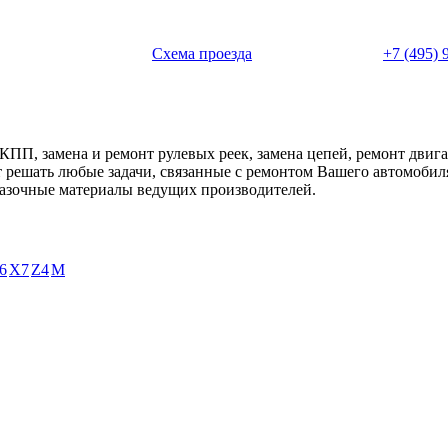
 с 11:00 до 20:00
Схема проезда
+7 (495) 
АКПП, замена и ремонт рулевых реек, замена цепей, ремонт дви
ет решать любые задачи, связанные с ремонтом Вашего автомоби
смазочные материалы ведущих производителей.
6
X7
Z4
М