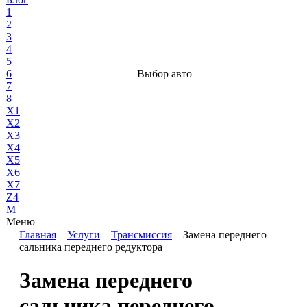
1
2
3
4
5
6
Выбор авто
7
8
X1
X2
X3
X4
X5
X6
X7
Z4
М
Меню
Главная
—
Услуги
—
Трансмиссия
—
Замена переднего
сальника переднего редуктора
Замена переднего
сальника переднего