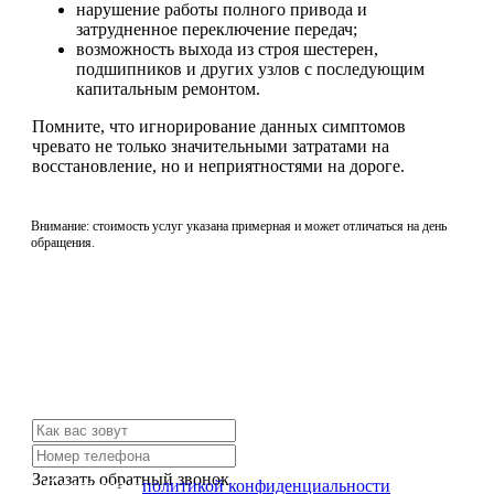
нарушение работы полного привода и
затрудненное переключение передач;
возможность выхода из строя шестерен,
подшипников и других узлов с последующим
капитальным ремонтом.
Помните, что игнорирование данных симптомов
чревато не только значительными затратами на
восстановление, но и неприятностями на дороге.
Внимание: стоимость услуг указана примерная и может отличаться на день
обращения.
Не нашли нужной услуги?
Свяжитесь с нами и мы Вам обязательно поможем
Заказать обратный звонок
Я согласен с
политикой конфиденциальности