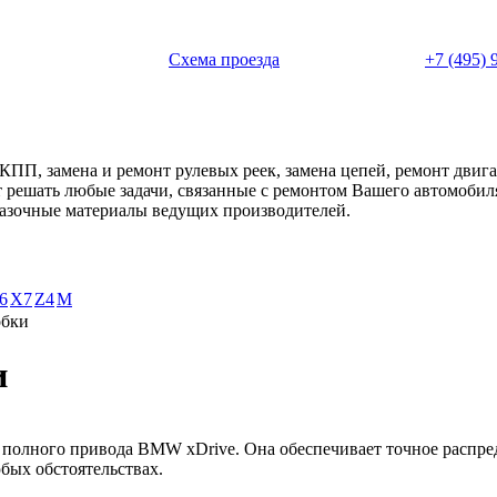
 с 11:00 до 20:00
Схема проезда
+7 (495) 
АКПП, замена и ремонт рулевых реек, замена цепей, ремонт дви
ет решать любые задачи, связанные с ремонтом Вашего автомоби
смазочные материалы ведущих производителей.
6
X7
Z4
М
обки
и
ы полного привода BMW xDrive. Она обеспечивает точное распр
бых обстоятельствах.