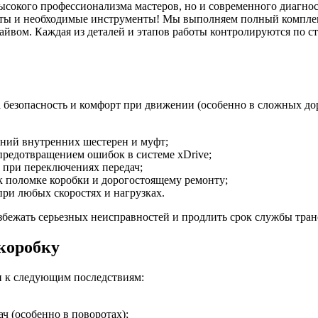
высокого профессионализма мастеров, но и современного диагнос
сты и необходимые инструменты! Мы выполняем полный комплекс 
айвом. Каждая из деталей и этапов работы контролируются по ст
а безопасность и комфорт при движении (особенно в сложных д
ний внутренних шестерен и муфт;
предотвращением ошибок в системе xDrive;
 при переключениях передач;
к поломке коробки и дорогостоящему ремонту;
ри любых скоростях и нагрузках.
збежать серьезных неисправностей и продлить срок службы тра
 коробку
 к следующим последствиям:
ч (особенно в поворотах);