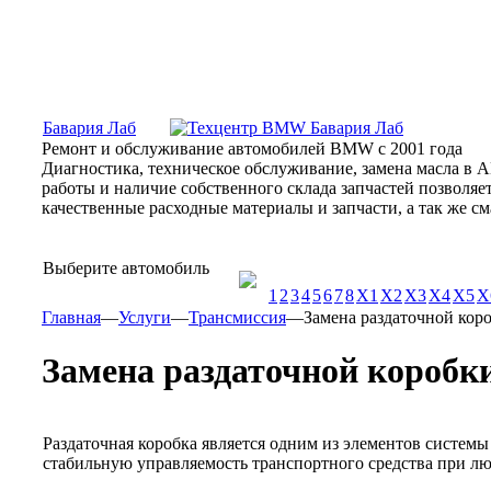
Москва, Алтуфьевское шоссе, 31Б, «Бавария Лаб»
ПН-СБ
Бавария Лаб
Ремонт и обслуживание автомобилей BMW с 2001 года
Диагностика, техническое обслуживание, замена масла в 
работы и наличие собственного склада запчастей позволя
качественные расходные материалы и запчасти, а так же 
Выберите автомобиль
1
2
3
4
5
6
7
8
X1
X2
X3
X4
X5
X
Главная
—
Услуги
—
Трансмиссия
—
Замена раздаточной кор
Замена раздаточной коробк
Раздаточная коробка является одним из элементов систем
стабильную управляемость транспортного средства при лю