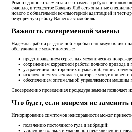
Ремонт данного элемента и его замена требуют не только 
счастью, в техцентре Бавария Лаб есть опытные специали
нового с обязательной компьютерной адаптацией и тест-др
безупречную работу Вашего автомобиля.
Важность своевременной замены
Надежная работа раздаточной коробки напрямую влияет н
обслуживание может помочь с:
предотвращением серьезных механических поврежде
сохранением корректной работы полного привода и 
устранением посторонних шумов, вибраций, толчков
исключением утечек масла, которые могут привести 
обеспечением оптимальной управляемости машины п
Своевременно проведенная процедура замены позволяет и
Что будет, если вовремя не заменить
Игнорирование симптомов неисправности может привести
появлению постоянного гула и вибраций;
усилению толчков и ударов при переключении переда