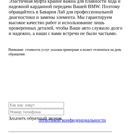
Эластичная муфта крайне важна для плавности хода и
надежной карданной передачи Вашей BMW. Поэтому
обращайтесь в Бавария Лаб для профессиональной
диагностики и замены элемента. Мы гарантируем
высокое качество работ и использование лишь
проверенных деталей, чтобы Ваше авто служило долго
и надежно, а наши с вами встречи не были частыми.
Внимание: стоимость услуг указана примерная и может отличаться на день
обращения.
Не нашли нужной услуги?
Свяжитесь с нами и мы Вам обязательно поможем
Заказать обратный звонок
Я согласен с
политикой конфиденциальности