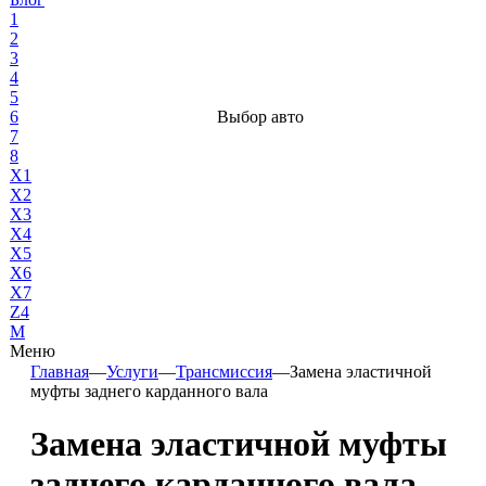
1
2
3
4
5
6
Выбор авто
7
8
X1
X2
X3
X4
X5
X6
X7
Z4
М
Меню
Главная
—
Услуги
—
Трансмиссия
—
Замена эластичной
муфты заднего карданного вала
Замена эластичной муфты
заднего карданного вала