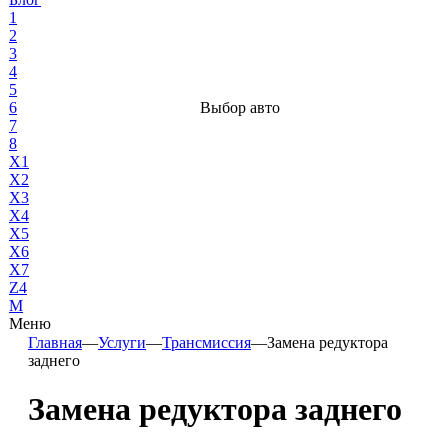
1
2
3
4
5
6
Выбор авто
7
8
X1
X2
X3
X4
X5
X6
X7
Z4
М
Меню
Главная
—
Услуги
—
Трансмиссия
—
Замена редуктора
заднего
Замена редуктора заднего