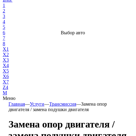
1
2
3
4
5
6
Выбор авто
7
8
X1
X2
X3
X4
X5
X6
X7
Z4
М
Меню
Главная
—
Услуги
—
Трансмиссия
—
Замена опор
двигателя / замена подушки двигателя
Замена опор двигателя /
замена подушки двигателя