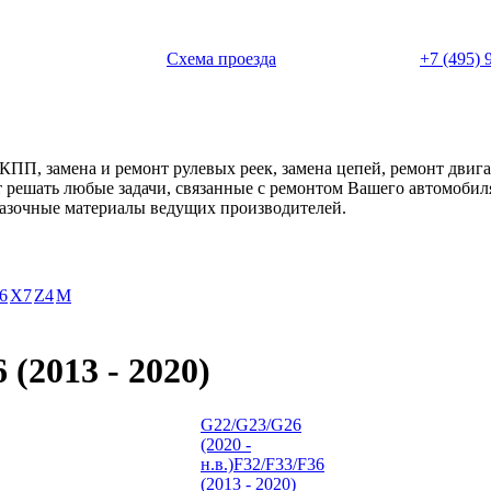
 с 11:00 до 20:00
Схема проезда
+7 (495) 
АКПП, замена и ремонт рулевых реек, замена цепей, ремонт дви
ет решать любые задачи, связанные с ремонтом Вашего автомоби
смазочные материалы ведущих производителей.
6
X7
Z4
М
(2013 - 2020)
G22/G23/G26
(2020 -
н.в.)
F32/F33/F36
(2013 - 2020)