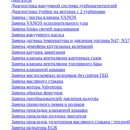
Двигатель
Диагностика вакуумной системы турбонагнетателей
Диагностика турбин на моторах с 2 турбинами
Замена / чистка клапана VANOS
Замена VANOS исполнительного узла
Замена блока свечей накаливания
Замена вакуумного насоса
Замена датчика температуры и давления топлива N47, N57
Замена демпфера крутильных колебаний
Замена катушек зажигания
Замена клапана вентиляции картерных газов
Замена клапана вентиляции топливного бака
Замена клапанной крышки
Замена маслосъемных колпачков без снятия ГБЦ
Замена масляного стакана
Замена мотора Valvetronic
Замена обратки форсунок
Замена преобразователей давления наддува
Замена приводного ремня и роликов
Замена прокладки клапанной крышки
Замена прокладки поддона двигателя
Замена прокладок уплотнения масляного стакана / теплоо
Замена радиатора EGR