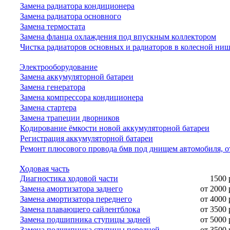
Замена радиатора кондиционера
Замена радиатора основного
Замена термостата
Замена фланца охлаждения под впускным коллектором
Чистка радиаторов основных и радиаторов в колесной ни
Электрооборудование
Замена аккумуляторной батареи
Замена генератора
Замена компрессора кондиционера
Замена стартера
Замена трапеции дворников
Кодирование ёмкости новой аккумуляторной батареи
Регистрация аккумуляторной батареи
Ремонт плюсового провода бмв под днищем автомобиля, о
Ходовая часть
Диагностика ходовой части
1500 
Замена амортизатора заднего
от 2000 
Замена амортизатора переднего
от 4000 
Замена плавающего сайлентблока
от 3500 
Замена подшипника ступицы задней
от 5000 
Замена подшипника ступицы передней
от 3500 