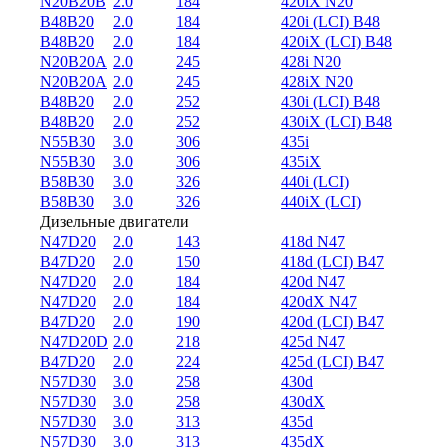
N20B20B
2.0
184
420iX N20
B48B20
2.0
184
420i (LCI) B48
B48B20
2.0
184
420iX (LCI) B48
N20B20A
2.0
245
428i N20
N20B20A
2.0
245
428iX N20
B48B20
2.0
252
430i (LCI) B48
B48B20
2.0
252
430iX (LCI) B48
N55B30
3.0
306
435i
N55B30
3.0
306
435iX
B58B30
3.0
326
440i (LCI)
B58B30
3.0
326
440iX (LCI)
Дизельные двигатели
N47D20
2.0
143
418d N47
B47D20
2.0
150
418d (LCI) B47
N47D20
2.0
184
420d N47
N47D20
2.0
184
420dX N47
B47D20
2.0
190
420d (LCI) B47
N47D20D
2.0
218
425d N47
B47D20
2.0
224
425d (LCI) B47
N57D30
3.0
258
430d
N57D30
3.0
258
430dX
N57D30
3.0
313
435d
N57D30
3.0
313
435dX