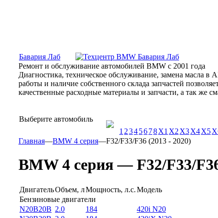
Москва, Алтуфьевское шоссе, 31Б, «Бавария Лаб»
ПН-СБ
Бавария Лаб
Ремонт и обслуживание автомобилей BMW с 2001 года
Диагностика, техническое обслуживание, замена масла в 
работы и наличие собственного склада запчастей позволя
качественные расходные материалы и запчасти, а так же 
Выберите автомобиль
1
2
3
4
5
6
7
8
X1
X2
X3
X4
X5
X
Главная
—
BMW 4 серия
—
F32/F33/F36 (2013 - 2020)
BMW 4 серия — F32/F33/F36 
Двигатель
Объем, л
Мощность, л.с.
Модель
Бензиновые двигатели
N20B20B
2.0
184
420i N20