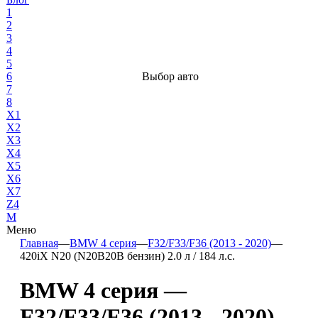
1
2
3
4
5
6
Выбор авто
7
8
X1
X2
X3
X4
X5
X6
X7
Z4
М
Меню
Главная
—
BMW 4 серия
—
F32/F33/F36 (2013 - 2020)
—
420iX N20 (N20B20B бензин) 2.0 л / 184 л.с.
BMW 4 серия —
F32/F33/F36 (2013 - 2020)