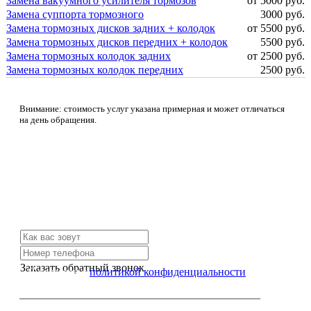
Замена вакуумного усилителя тормозов
от 5000 руб.
Замена суппорта тормозного
3000 руб.
Замена тормозных дисков задних + колодок
от 5500 руб.
Замена тормозных дисков передних + колодок
5500 руб.
Замена тормозных колодок задних
от 2500 руб.
Замена тормозных колодок передних
2500 руб.
Внимание: стоимость услуг указана примерная и может отличаться
на день обращения.
Не нашли нужной услуги?
Свяжитесь с нами и мы Вам обязательно поможем
Заказать обратный звонок
Я согласен с
политикой конфиденциальности