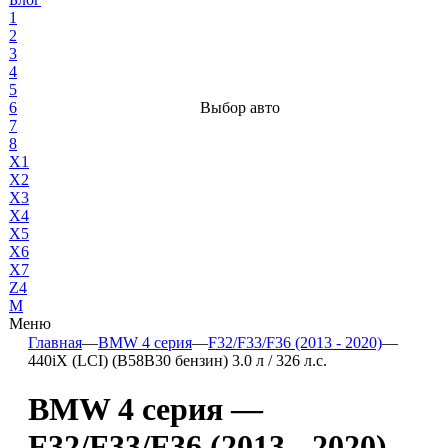
1
2
3
4
5
6
Выбор авто
7
8
X1
X2
X3
X4
X5
X6
X7
Z4
М
Меню
Главная
—
BMW 4 серия
—
F32/F33/F36 (2013 - 2020)
—
440iX (LCI) (B58B30 бензин) 3.0 л / 326 л.с.
BMW 4 серия —
F32/F33/F36 (2013 - 2020)