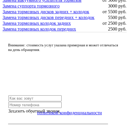
Замена вакуумного усилителя тормозов
от 5000 руб.
Замена суппорта тормозного
3000 руб.
Замена тормозных дисков задних + колодок
от 5500 руб.
Замена тормозных дисков передних + колодок
5500 руб.
Замена тормозных колодок задних
от 2500 руб.
Замена тормозных колодок передних
2500 руб.
Внимание: стоимость услуг указана примерная и может отличаться
на день обращения.
Не нашли нужной услуги?
Свяжитесь с нами и мы Вам обязательно поможем
Заказать обратный звонок
Я согласен с
политикой конфиденциальности