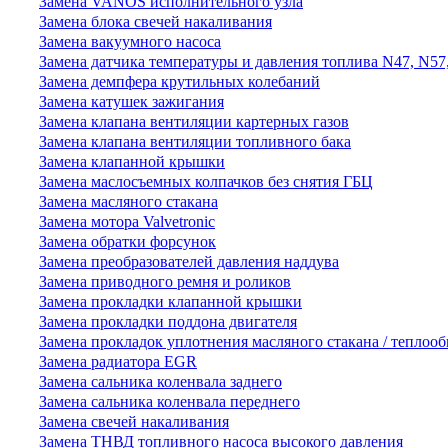
Замена VANOS исполнительного узла
Замена блока свечей накаливания
Замена вакуумного насоса
Замена датчика температуры и давления топлива N47, N57
Замена демпфера крутильных колебаний
Замена катушек зажигания
Замена клапана вентиляции картерных газов
Замена клапана вентиляции топливного бака
Замена клапанной крышки
Замена маслосъемных колпачков без снятия ГБЦ
Замена масляного стакана
Замена мотора Valvetronic
Замена обратки форсунок
Замена преобразователей давления наддува
Замена приводного ремня и роликов
Замена прокладки клапанной крышки
Замена прокладки поддона двигателя
Замена прокладок уплотнения масляного стакана / теплоо
Замена радиатора EGR
Замена сальника коленвала заднего
Замена сальника коленвала переднего
Замена свечей накаливания
Замена ТНВД топливного насоса высокого давления