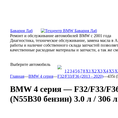
Москва, Алтуфьевское шоссе, 31Б, «Бавария Лаб»
ПН-СБ
Бавария Лаб
Ремонт и обслуживание автомобилей BMW с 2001 года
Диагностика, техническое обслуживание, замена масла в 
работы и наличие собственного склада запчастей позволя
качественные расходные материалы и запчасти, а так же 
Выберите автомобиль
1
2
3
4
5
6
7
8
X1
X2
X3
X4
X5
X
Главная
—
BMW 4 серия
—
F32/F33/F36 (2013 - 2020)
—
435i 
BMW 4 серия — F32/F33/F36 
(N55B30 бензин) 3.0 л / 306 л