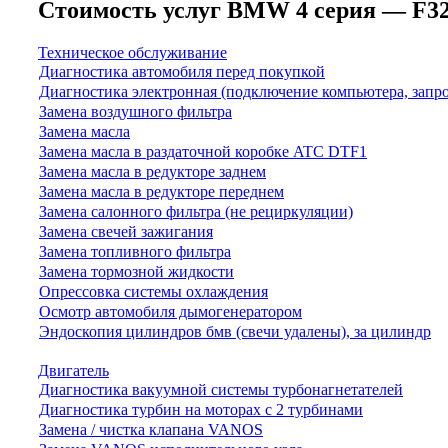
Стоимость услуг BMW 4 серия — F32/F3
Техническое обслуживание
Диагностика автомобиля перед покупкой
Диагностика электронная (подключение компьютера, запр
Замена воздушного фильтра
Замена масла
Замена масла в раздаточной коробке ATC DTF1
Замена масла в редукторе заднем
Замена масла в редукторе переднем
Замена салонного фильтра (не рециркуляции)
Замена свечей зажигания
Замена топливного фильтра
Замена тормозной жидкости
Опрессовка системы охлаждения
Осмотр автомобиля дымогенератором
Эндоскопия цилиндров бмв (свечи удалены), за цилиндр
Двигатель
Диагностика вакуумной системы турбонагнетателей
Диагностика турбин на моторах с 2 турбинами
Замена / чистка клапана VANOS