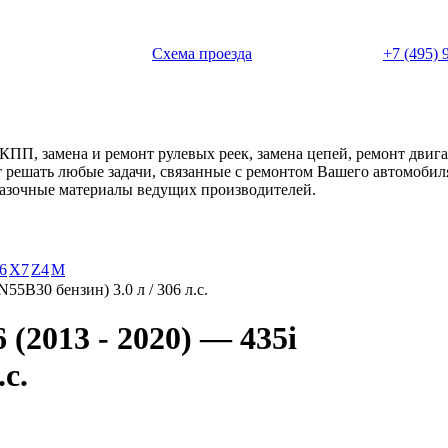
 с 11:00 до 20:00
Схема проезда
+7 (495) 
АКПП, замена и ремонт рулевых реек, замена цепей, ремонт дви
ет решать любые задачи, связанные с ремонтом Вашего автомоби
смазочные материалы ведущих производителей.
6
X7
Z4
М
(N55B30 бензин) 3.0 л / 306 л.с.
(2013 - 2020) — 435i
.с.