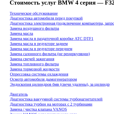
Стоимость услуг BMW 4 серия — F32/F3
Техническое обслуживание
Диагностика автомобиля перед покупкой
Диагностика электронная (подключение компьютера, запр
Замена воздушного фильтра
Замена масла
Замена масла в раздаточной коробке ATC DTF1
Замена масла в редукторе заднем
Замена масла в редукторе переднем
Замена салонного фильтра (не рециркуляции)
Замена свечей зажигания
Замена топливного фильтра
Замена тормозной жидкости
Опрессовка системы охлаждения
Осмотр автомобиля дымогенератором
Эндоскопия цилиндров бмв (свечи удалены), за цилиндр
Двигатель
Диагностика вакуумной системы турбонагнетателей
Диагностика турбин на моторах с 2 турбинами
Замена / чистка клапана VANOS