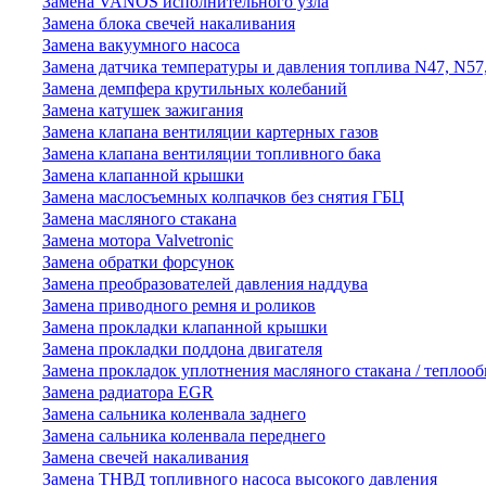
Замена VANOS исполнительного узла
Замена блока свечей накаливания
Замена вакуумного насоса
Замена датчика температуры и давления топлива N47, N57
Замена демпфера крутильных колебаний
Замена катушек зажигания
Замена клапана вентиляции картерных газов
Замена клапана вентиляции топливного бака
Замена клапанной крышки
Замена маслосъемных колпачков без снятия ГБЦ
Замена масляного стакана
Замена мотора Valvetronic
Замена обратки форсунок
Замена преобразователей давления наддува
Замена приводного ремня и роликов
Замена прокладки клапанной крышки
Замена прокладки поддона двигателя
Замена прокладок уплотнения масляного стакана / теплоо
Замена радиатора EGR
Замена сальника коленвала заднего
Замена сальника коленвала переднего
Замена свечей накаливания
Замена ТНВД топливного насоса высокого давления