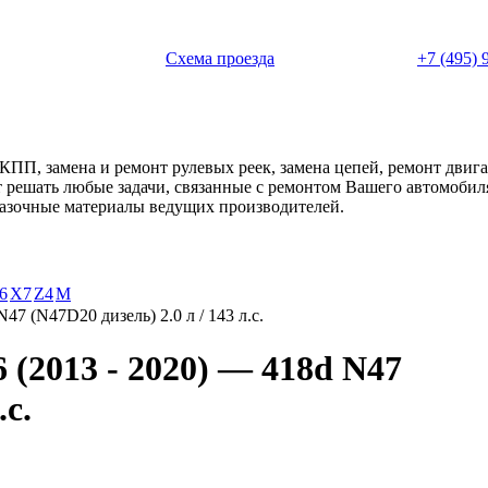
 с 11:00 до 20:00
Схема проезда
+7 (495) 
АКПП, замена и ремонт рулевых реек, замена цепей, ремонт дви
ет решать любые задачи, связанные с ремонтом Вашего автомоби
смазочные материалы ведущих производителей.
6
X7
Z4
М
N47 (N47D20 дизель) 2.0 л / 143 л.с.
(2013 - 2020) — 418d N47
.с.