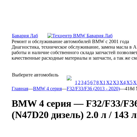
Москва, Алтуфьевское шоссе, 31Б, «Бавария Лаб»
ПН-СБ
Бавария Лаб
Ремонт и обслуживание автомобилей BMW с 2001 года
Диагностика, техническое обслуживание, замена масла в 
работы и наличие собственного склада запчастей позволя
качественные расходные материалы и запчасти, а так же 
Выберите автомобиль
1
2
3
4
5
6
7
8
X1
X2
X3
X4
X5
X
Главная
—
BMW 4 серия
—
F32/F33/F36 (2013 - 2020)
—
418d 
BMW 4 серия — F32/F33/F36 
(N47D20 дизель) 2.0 л / 143 л