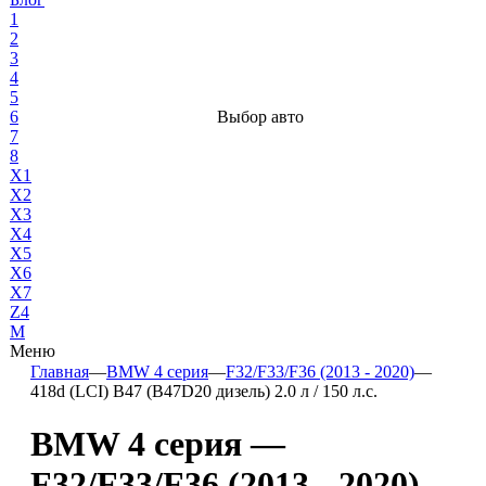
1
2
3
4
5
6
Выбор авто
7
8
X1
X2
X3
X4
X5
X6
X7
Z4
М
Меню
Главная
—
BMW 4 серия
—
F32/F33/F36 (2013 - 2020)
—
418d (LCI) B47 (B47D20 дизель) 2.0 л / 150 л.с.
BMW 4 серия —
F32/F33/F36 (2013 - 2020)