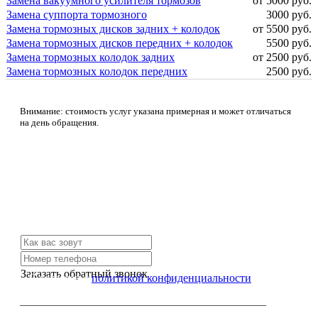
Замена вакуумного усилителя тормозов
от 5000 руб.
Замена суппорта тормозного
3000 руб.
Замена тормозных дисков задних + колодок
от 5500 руб.
Замена тормозных дисков передних + колодок
5500 руб.
Замена тормозных колодок задних
от 2500 руб.
Замена тормозных колодок передних
2500 руб.
Внимание: стоимость услуг указана примерная и может отличаться
на день обращения.
Не нашли нужной услуги?
Свяжитесь с нами и мы Вам обязательно поможем
Заказать обратный звонок
Я согласен с
политикой конфиденциальности