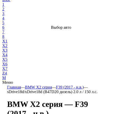
1
2
3
4
5
6
Выбор авто
7
8
X1
X2
X3
X4
X5
X6
X7
Z4
М
Меню
Главная
—
BMW X2 серия
—
F39 (2017 - н.в.)
—
sDrive18d/xDrive18d (B47D20 дизель) 2.0 л / 150 л.с.
BMW X2 серия — F39
(2017 - н.в.) —