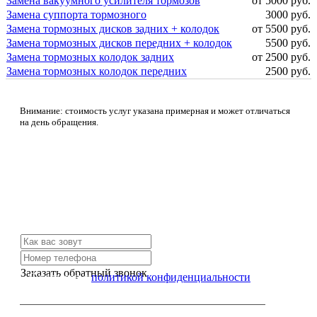
Замена вакуумного усилителя тормозов
от 5000 руб.
Замена суппорта тормозного
3000 руб.
Замена тормозных дисков задних + колодок
от 5500 руб.
Замена тормозных дисков передних + колодок
5500 руб.
Замена тормозных колодок задних
от 2500 руб.
Замена тормозных колодок передних
2500 руб.
Внимание: стоимость услуг указана примерная и может отличаться
на день обращения.
Не нашли нужной услуги?
Свяжитесь с нами и мы Вам обязательно поможем
Заказать обратный звонок
Я согласен с
политикой конфиденциальности