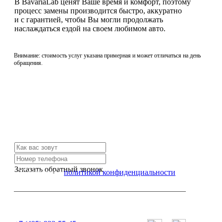
В BavariaLab ценят Ваше время и комфорт, поэтому
процесс замены производится быстро, аккуратно
и с гарантией, чтобы Вы могли продолжать
наслаждаться ездой на своем любимом авто.
Внимание: стоимость услуг указана примерная и может отличаться на день
обращения.
Не нашли нужной услуги?
Свяжитесь с нами и мы Вам обязательно поможем
Заказать обратный звонок
Я согласен с
политикой конфиденциальности
или позвоните нам по телефону: