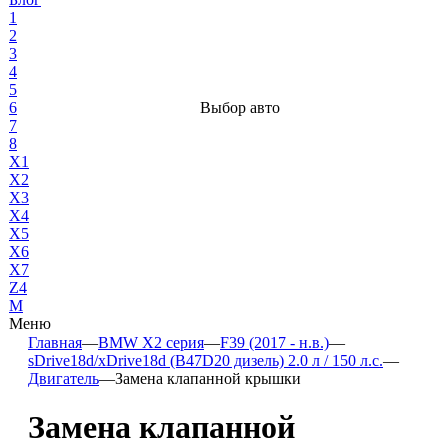
1
2
3
4
5
6
Выбор авто
7
8
X1
X2
X3
X4
X5
X6
X7
Z4
М
Меню
Главная
—
BMW X2 серия
—
F39 (2017 - н.в.)
—
sDrive18d/xDrive18d (B47D20 дизель) 2.0 л / 150 л.с.
—
Двигатель
—
Замена клапанной крышки
Замена клапанной