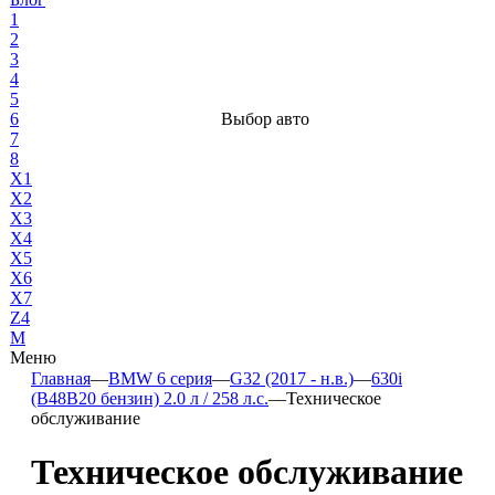
1
2
3
4
5
6
Выбор авто
7
8
X1
X2
X3
X4
X5
X6
X7
Z4
М
Меню
Главная
—
BMW 6 серия
—
G32 (2017 - н.в.)
—
630i
(B48B20 бензин) 2.0 л / 258 л.с.
—
Техническое
обслуживание
Техническое обслуживание