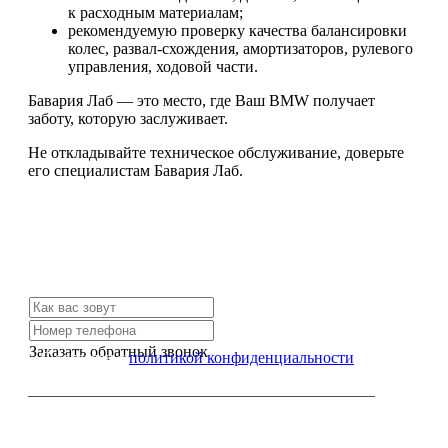
к расходным материалам;
рекомендуемую проверку качества балансировки
колес, развал-схождения, амортизаторов, рулевого
управления, ходовой части.
Бавария Лаб — это место, где Ваш BMW получает
заботу, которую заслуживает.
Не откладывайте техническое обслуживание, доверьте
его специалистам Бавария Лаб.
Не нашли нужной услуги?
Свяжитесь с нами и мы Вам обязательно поможем
Заказать обратный звонок
Я согласен с
политикой конфиденциальности
или позвоните нам по телефону: