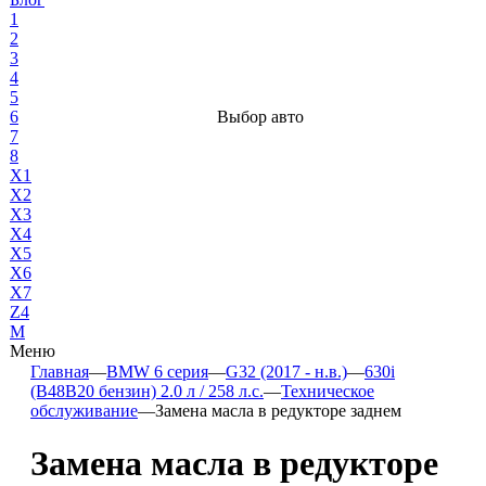
1
2
3
4
5
6
Выбор авто
7
8
X1
X2
X3
X4
X5
X6
X7
Z4
М
Меню
Главная
—
BMW 6 серия
—
G32 (2017 - н.в.)
—
630i
(B48B20 бензин) 2.0 л / 258 л.с.
—
Техническое
обслуживание
—
Замена масла в редукторе заднем
Замена масла в редукторе