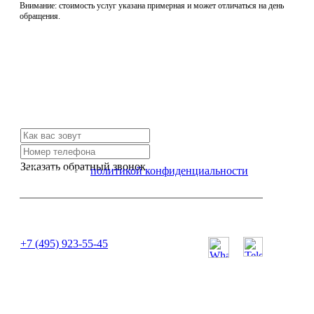
Внимание: стоимость услуг указана примерная и может отличаться на день
обращения.
Не нашли нужной услуги?
Свяжитесь с нами и мы Вам обязательно поможем
Заказать обратный звонок
Я согласен с
политикой конфиденциальности
или позвоните нам по телефону:
+7 (495) 923-55-45
ПН-СБ с 11:00 до 20:00