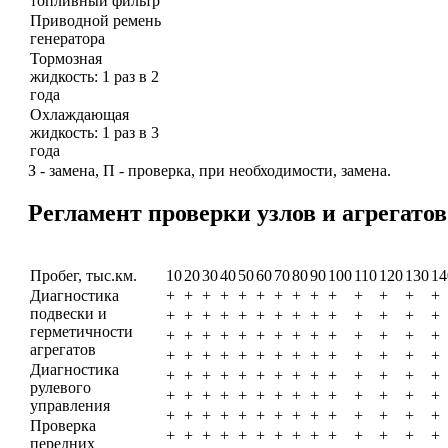
топливный фильтр
Приводной ремень
генератора
Тормозная
жидкость: 1 раз в 2
года
Охлаждающая
жидкость: 1 раз в 3
года
З - замена, П - проверка, при необходимости, замена.
Регламент проверки узлов и агрегатов
Пробег, тыс.км.
10
20
30
40
50
60
70
80
90
100
110
120
130
14
Диагностика
+
+
+
+
+
+
+
+
+
+
+
+
+
+
подвески и
+
+
+
+
+
+
+
+
+
+
+
+
+
+
герметичности
+
+
+
+
+
+
+
+
+
+
+
+
+
+
агрегатов
+
+
+
+
+
+
+
+
+
+
+
+
+
+
Диагностика
+
+
+
+
+
+
+
+
+
+
+
+
+
+
рулевого
+
+
+
+
+
+
+
+
+
+
+
+
+
+
управления
+
+
+
+
+
+
+
+
+
+
+
+
+
+
Проверка
+
+
+
+
+
+
+
+
+
+
+
+
+
+
передних