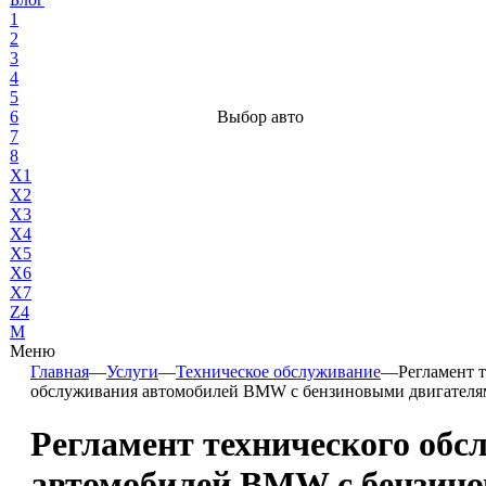
1
2
3
4
5
6
Выбор авто
7
8
X1
X2
X3
X4
X5
X6
X7
Z4
М
Меню
Главная
—
Услуги
—
Техническое обслуживание
—
Регламент 
обслуживания автомобилей BMW с бензиновыми двигателя
Регламент технического обс
автомобилей BMW с бензин