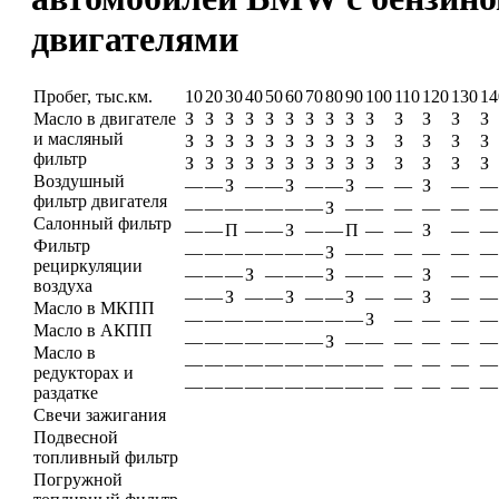
двигателями
Пробег, тыс.км.
10
20
30
40
50
60
70
80
90
100
110
120
130
14
Масло в двигателе
З
З
З
З
З
З
З
З
З
З
З
З
З
З
и масляный
З
З
З
З
З
З
З
З
З
З
З
З
З
З
фильтр
З
З
З
З
З
З
З
З
З
З
З
З
З
З
Воздушный
—
—
З
—
—
З
—
—
З
—
—
З
—
—
фильтр двигателя
—
—
—
—
—
—
—
З
—
—
—
—
—
—
Салонный фильтр
—
—
П
—
—
З
—
—
П
—
—
З
—
—
Фильтр
—
—
—
—
—
—
—
З
—
—
—
—
—
—
рециркуляции
—
—
—
З
—
—
—
З
—
—
—
З
—
—
воздуха
—
—
З
—
—
З
—
—
З
—
—
З
—
—
Масло в МКПП
—
—
—
—
—
—
—
—
—
З
—
—
—
—
Масло в АКПП
—
—
—
—
—
—
—
З
—
—
—
—
—
—
Масло в
—
—
—
—
—
—
—
—
—
—
—
—
—
—
редукторах и
—
—
—
—
—
—
—
—
—
—
—
—
—
—
раздатке
Свечи зажигания
Подвесной
топливный фильтр
Погружной