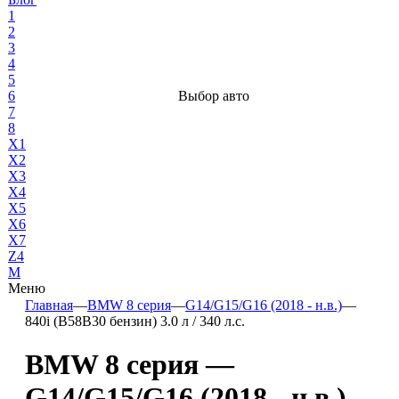
1
2
3
4
5
6
Выбор авто
7
8
X1
X2
X3
X4
X5
X6
X7
Z4
М
Меню
Главная
—
BMW 8 серия
—
G14/G15/G16 (2018 - н.в.)
—
840i (B58B30 бензин) 3.0 л / 340 л.с.
BMW 8 серия —
G14/G15/G16 (2018 - н.в.)