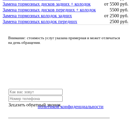
Замена тормозных дисков задних + колодок
от 5500 руб.
Замена тормозных дисков передних + колодок
5500 руб.
Замена тормозных колодок задних
от 2500 руб.
Замена тормозных колодок передних
2500 руб.
Внимание: стоимость услуг указана примерная и может отличаться
на день обращения.
Не нашли нужной услуги?
Свяжитесь с нами и мы Вам обязательно поможем
Заказать обратный звонок
Я согласен с
политикой конфиденциальности
или позвоните нам по телефону: