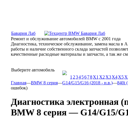
Москва, Алтуфьевское шоссе, 31Б, «Бавария Лаб»
ПН-СБ
Бавария Лаб
Ремонт и обслуживание автомобилей BMW с 2001 года
Диагностика, техническое обслуживание, замена масла в 
работы и наличие собственного склада запчастей позволя
качественные расходные материалы и запчасти, а так же 
Выберите автомобиль
1
2
3
4
5
6
7
8
X1
X2
X3
X4
X5
X
Главная
—
BMW 8 серия
—
G14/G15/G16 (2018 - н.в.)
—
840i 
ошибок)
Диагностика электронная (
BMW 8 серия — G14/G15/G16 (2