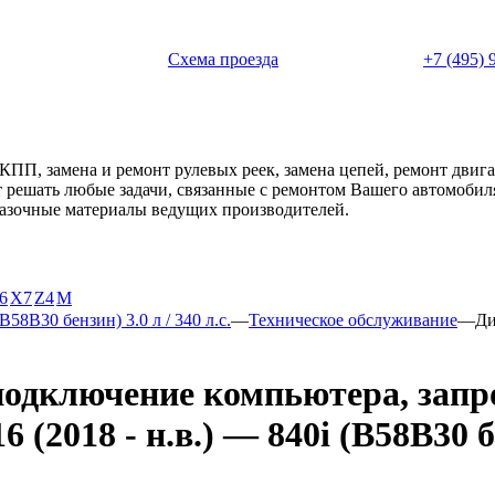
 с 11:00 до 20:00
Схема проезда
+7 (495) 
АКПП, замена и ремонт рулевых реек, замена цепей, ремонт дви
ет решать любые задачи, связанные с ремонтом Вашего автомоби
смазочные материалы ведущих производителей.
6
X7
Z4
М
(B58B30 бензин) 3.0 л / 340 л.с.
—
Техническое обслуживание
—
Ди
подключение компьютера, запр
018 - н.в.) — 840i (B58B30 бен