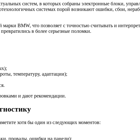
альных систем, в которых собраны электронные блоки, управ
окотехнологичных системах порой возникают ошибки, сбои, нер
й марки BMW, что позволяет с точностью считывать и интерпрет
 превратились в более серьезные поломки.
х);
роты, температуру, адаптации);
ся.
ровками и дают рекомендации.
агностику
аметите хотя бы один из следующих моментов:
вки, провалы, ошибки на панели);