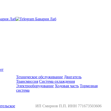
нт
Ремонт и обслуживание BMW
Техническое обслуживание
Двигатель
Трансмиссия
Система охлаждения
Электрооборудование
Ходовая часть
Тормозная
система
тельское
ИП Смирнов П.П. ИНН 771673503606