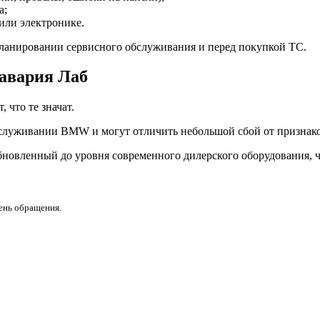
а;
или электронике.
ланировании сервисного обслуживания и перед покупкой ТС.
Бавария Лаб
что те значат.
служивании BMW и могут отличить небольшой сбой от признако
бновленный до уровня современного дилерского оборудования, ч
день обращения.