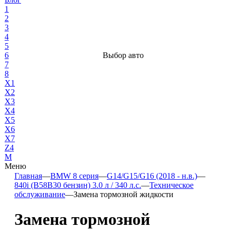
1
2
3
4
5
6
Выбор авто
7
8
X1
X2
X3
X4
X5
X6
X7
Z4
М
Меню
Главная
—
BMW 8 серия
—
G14/G15/G16 (2018 - н.в.)
—
840i (B58B30 бензин) 3.0 л / 340 л.с.
—
Техническое
обслуживание
—
Замена тормозной жидкости
Замена тормозной