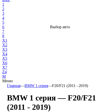
1
2
3
4
5
6
Выбор авто
7
8
X1
X2
X3
X4
X5
X6
X7
Z4
М
Меню
Главная
—
BMW 1 серия
—
F20/F21 (2011 - 2019)
BMW 1 серия — F20/F21
(2011 - 2019)