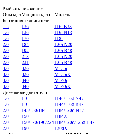
Выбрать поколение
Объем, л
Мощность, л.с.
Модель
Бензиновые двигатели
1.5
136
116i B38
1.6
136
116i N13
1.6
170
118i
2.0
184
120i N20
2.0
192
120i B48
2.0
218
125i N20
2.0
231
125i B48
3.0
326
M135i
3.0
326
M135iX
3.0
340
M140i
3.0
340
M140iX
Дизельные двигатели
1.6
116
114d/116d N47
1.6
116
114d/116d B47
2.0
143/150/184
118d/120d N47
2.0
150
118dX
2.0
150/170/190/224
118d/120d/125d B47
2.0
190
120dX