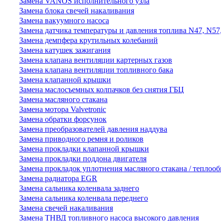
Замена VANOS исполнительного узла
Замена блока свечей накаливания
Замена вакуумного насоса
Замена датчика температуры и давления топлива N47, N57
Замена демпфера крутильных колебаний
Замена катушек зажигания
Замена клапана вентиляции картерных газов
Замена клапана вентиляции топливного бака
Замена клапанной крышки
Замена маслосъемных колпачков без снятия ГБЦ
Замена масляного стакана
Замена мотора Valvetronic
Замена обратки форсунок
Замена преобразователей давления наддува
Замена приводного ремня и роликов
Замена прокладки клапанной крышки
Замена прокладки поддона двигателя
Замена прокладок уплотнения масляного стакана / теплоо
Замена радиатора EGR
Замена сальника коленвала заднего
Замена сальника коленвала переднего
Замена свечей накаливания
Замена ТНВД топливного насоса высокого давления