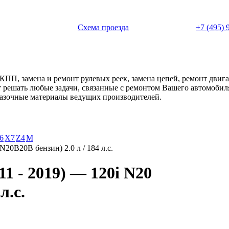
 с 11:00 до 20:00
Схема проезда
+7 (495) 
АКПП, замена и ремонт рулевых реек, замена цепей, ремонт дви
ет решать любые задачи, связанные с ремонтом Вашего автомоби
смазочные материалы ведущих производителей.
6
X7
Z4
М
N20B20B бензин) 2.0 л / 184 л.с.
1 - 2019) — 120i N20
л.с.