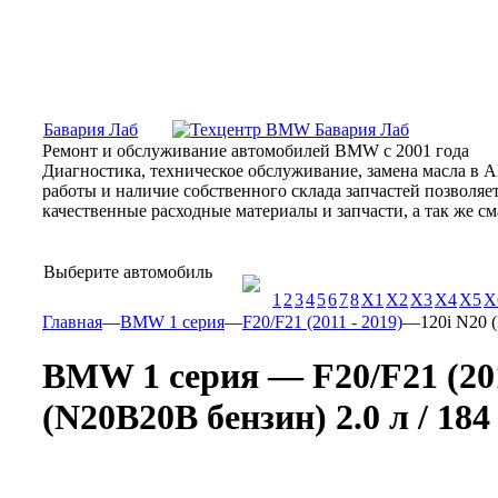
Москва, Алтуфьевское шоссе, 31Б, «Бавария Лаб»
ПН-СБ
Бавария Лаб
Ремонт и обслуживание автомобилей BMW с 2001 года
Диагностика, техническое обслуживание, замена масла в 
работы и наличие собственного склада запчастей позволя
качественные расходные материалы и запчасти, а так же 
Выберите автомобиль
1
2
3
4
5
6
7
8
X1
X2
X3
X4
X5
X
Главная
—
BMW 1 серия
—
F20/F21 (2011 - 2019)
—
120i N20 (
BMW 1 серия — F20/F21 (201
(N20B20B бензин) 2.0 л / 184 