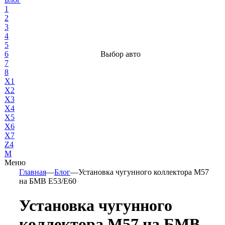
1
2
3
4
5
6
Выбор авто
7
8
X1
X2
X3
X4
X5
X6
X7
Z4
М
Меню
Главная
—
Блог
—
Установка чугунного коллектора М57
на БМВ Е53/Е60
Установка чугунного
коллектора М57 на БМВ