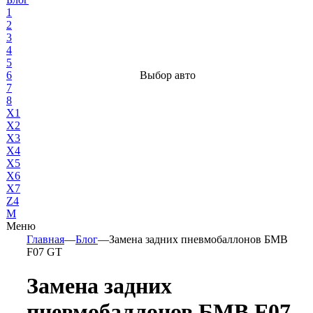
1
2
3
4
5
6
Выбор авто
7
8
X1
X2
X3
X4
X5
X6
X7
Z4
М
Меню
Главная
—
Блог
—
Замена задних пневмобаллонов БМВ
F07 GT
Замена задних
пневмобаллонов БМВ F07