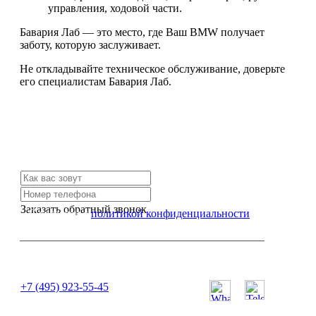
управления, ходовой части.
Бавария Лаб — это место, где Ваш BMW получает
заботу, которую заслуживает.
Не откладывайте техническое обслуживание, доверьте
его специалистам Бавария Лаб.
Не нашли нужной услуги?
Свяжитесь с нами и мы Вам обязательно поможем
Заказать обратный звонок
Я согласен с
политикой конфиденциальности
или позвоните нам по телефону:
+7 (495) 923-55-45
ПН-СБ с 11:00 до 20:00