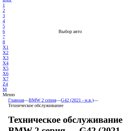
1
2
3
4
5
6
Выбор авто
7
8
X1
X2
X3
X4
X5
X6
X7
Z4
М
Меню
Главная
—
BMW 2 серия
—
G42 (2021 - н.в.)
—
Техническое обслуживание
Техническое обслуживание
BMW 2 серия — G42 (2021