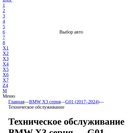
1
2
3
4
5
6
Выбор авто
7
8
X1
X2
X3
X4
X5
X6
X7
Z4
М
Меню
Главная
—
BMW X3 серия
—
G01 (2017–2024)
—
Техническое обслуживание
Техническое обслуживание
BMW X3 серия — G01