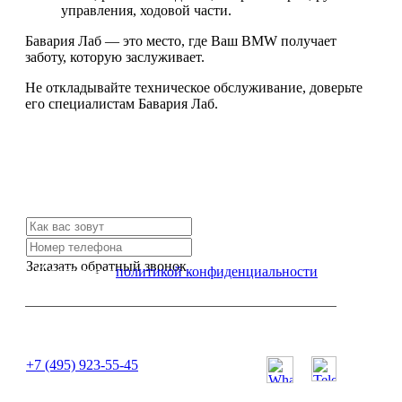
управления, ходовой части.
Бавария Лаб — это место, где Ваш BMW получает
заботу, которую заслуживает.
Не откладывайте техническое обслуживание, доверьте
его специалистам Бавария Лаб.
Не нашли нужной услуги?
Свяжитесь с нами и мы Вам обязательно поможем
Заказать обратный звонок
Я согласен с
политикой конфиденциальности
или позвоните нам по телефону:
+7 (495) 923-55-45
ПН-СБ с 11:00 до 20:00