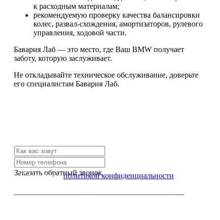
к расходным материалам;
рекомендуемую проверку качества балансировки
колес, развал-схождения, амортизаторов, рулевого
управления, ходовой части.
Бавария Лаб — это место, где Ваш BMW получает
заботу, которую заслуживает.
Не откладывайте техническое обслуживание, доверьте
его специалистам Бавария Лаб.
Не нашли нужной услуги?
Свяжитесь с нами и мы Вам обязательно поможем
Заказать обратный звонок
Я согласен с
политикой конфиденциальности
или позвоните нам по телефону: