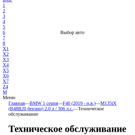
1
2
3
4
5
6
Выбор авто
7
8
X1
X2
X3
X4
X5
X6
X7
Z4
М
Меню
Главная
—
BMW 1 серия
—
F40 (2019 - н.в.)
—
M135iX
(B48B20 бензин) 2.0 л / 306 л.с.
—
Техническое
обслуживание
Техническое обслуживание