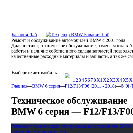
Москва, Алтуфьевское шоссе, 31Б, «Бавария Лаб»
ПН-СБ
Бавария Лаб
Ремонт и обслуживание автомобилей BMW с 2001 года
Диагностика, техническое обслуживание, замена масла в 
работы и наличие собственного склада запчастей позволя
качественные расходные материалы и запчасти, а так же 
Выберите автомобиль
1
2
3
4
5
6
7
8
X1
X2
X3
X4
X5
X
Главная
—
BMW 6 серия
—
F12/F13/F06 (2011 - 2018)
—
640i (
Техническое обслуживание
BMW 6 серия — F12/F13/F06 (2
Регламент технического обслуживания автомобилей BMW 
бензиновыми двигателями