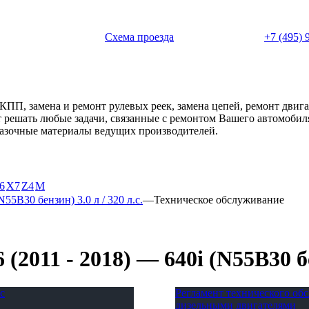
 с 11:00 до 20:00
Схема проезда
+7 (495) 
АКПП, замена и ремонт рулевых реек, замена цепей, ремонт дви
ет решать любые задачи, связанные с ремонтом Вашего автомоби
смазочные материалы ведущих производителей.
6
X7
Z4
М
N55B30 бензин) 3.0 л / 320 л.с.
—
Техническое обслуживание
011 - 2018) — 640i (N55B30 бен
с
Регламент технического о
дизельными двигателями