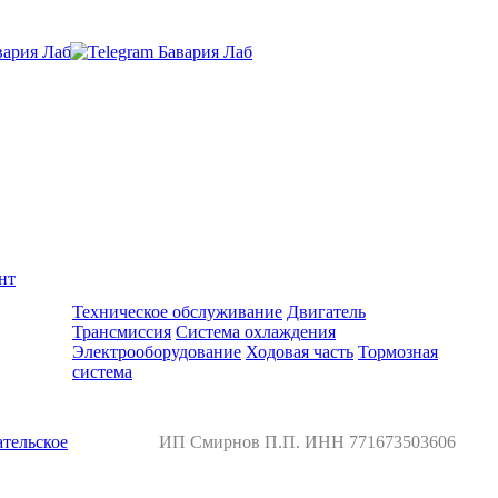
нт
Ремонт и обслуживание BMW
Техническое обслуживание
Двигатель
Трансмиссия
Система охлаждения
Электрооборудование
Ходовая часть
Тормозная
система
тельское
ИП Смирнов П.П. ИНН 771673503606