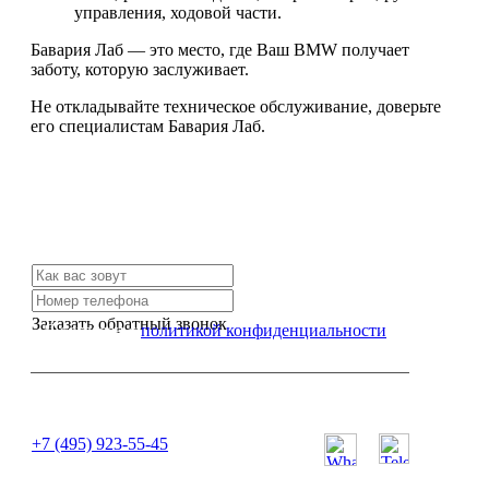
управления, ходовой части.
Бавария Лаб — это место, где Ваш BMW получает
заботу, которую заслуживает.
Не откладывайте техническое обслуживание, доверьте
его специалистам Бавария Лаб.
Не нашли нужной услуги?
Свяжитесь с нами и мы Вам обязательно поможем
Заказать обратный звонок
Я согласен с
политикой конфиденциальности
или позвоните нам по телефону:
+7 (495) 923-55-45
ПН-СБ с 11:00 до 20:00