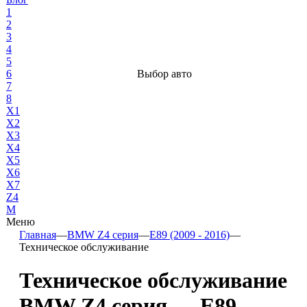
1
2
3
4
5
6
Выбор авто
7
8
X1
X2
X3
X4
X5
X6
X7
Z4
М
Меню
Главная
—
BMW Z4 серия
—
E89 (2009 - 2016)
—
Техническое обслуживание
Техническое обслуживание
BMW Z4 серия — E89