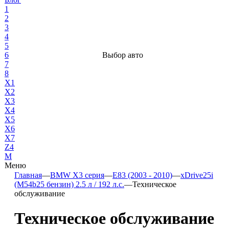
1
2
3
4
5
6
Выбор авто
7
8
X1
X2
X3
X4
X5
X6
X7
Z4
М
Меню
Главная
—
BMW X3 серия
—
E83 (2003 - 2010)
—
xDrive25i
(M54b25 бензин) 2.5 л / 192 л.с.
—
Техническое
обслуживание
Техническое обслуживание