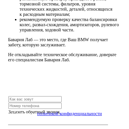
тормозной системы, фильтров, уровня
технических жидкостей, деталей, относящихся
к расходным материалам;
рекомендуемую проверку качества балансировки
колес, развал-схождения, амортизаторов, рулевого
управления, ходовой части.
Бавария Лаб — это место, где Ваш BMW получает
заботу, которую заслуживает.
Не откладывайте техническое обслуживание, доверьте
его специалистам Бавария Лаб.
Не нашли нужной услуги?
Свяжитесь с нами и мы Вам обязательно поможем
Заказать обратный звонок
Я согласен с
политикой конфиденциальности