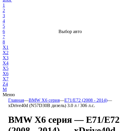
1
2
3
4
5
6
Выбор авто
7
8
X1
X2
X3
X4
X5
X6
X7
Z4
М
Меню
Главная
—
BMW X6 серия
—
E71/E72 (2008 - 2014)
—
xDrive40d (N57D30B дизель) 3.0 л / 306 л.с.
BMW X6 серия — E71/E72
(2008 - 2014) — xDrive40d