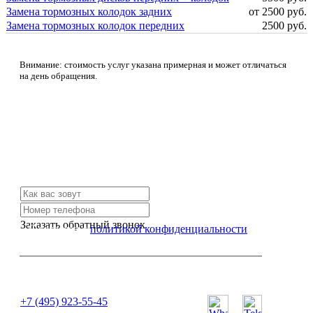
Замена тормозных колодок задних
от 2500 руб.
Замена тормозных колодок передних
2500 руб.
Внимание: стоимость услуг указана примерная и может отличаться
на день обращения.
Не нашли нужной услуги?
Свяжитесь с нами и мы Вам обязательно поможем
Заказать обратный звонок
Я согласен с
политикой конфиденциальности
или позвоните нам по телефону:
+7 (495) 923-55-45