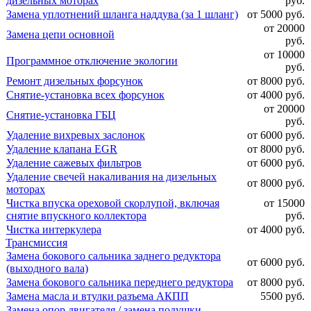
дизельных моторах
руб.
Замена уплотнений шланга наддува (за 1 шланг)
от 5000 руб.
от 20000
Замена цепи основной
руб.
от 10000
Программное отключение экологии
руб.
Ремонт дизельных форсунок
от 8000 руб.
Снятие-установка всех форсунок
от 4000 руб.
от 20000
Снятие-установка ГБЦ
руб.
Удаление вихревых заслонок
от 6000 руб.
Удаление клапана EGR
от 8000 руб.
Удаление сажевых фильтров
от 6000 руб.
Удаление свечей накаливания на дизельных
от 8000 руб.
моторах
Чистка впуска ореховой скорлупой, включая
от 15000
снятие впускного коллектора
руб.
Чистка интеркулера
от 4000 руб.
Трансмиссия
Замена бокового сальника заднего редуктора
от 6000 руб.
(выходного вала)
Замена бокового сальника переднего редуктора
от 8000 руб.
Замена масла и втулки разъема АКПП
5500 руб.
Замена опор двигателя / замена подушки