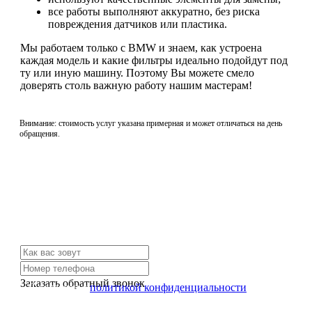
все работы выполняют аккуратно, без риска
повреждения датчиков или пластика.
Мы работаем только с BMW и знаем, как устроена
каждая модель и какие фильтры идеально подойдут под
ту или иную машину. Поэтому Вы можете смело
доверять столь важную работу нашим мастерам!
Внимание: стоимость услуг указана примерная и может отличаться на день
обращения.
Не нашли нужной услуги?
Свяжитесь с нами и мы Вам обязательно поможем
Заказать обратный звонок
Я согласен с
политикой конфиденциальности