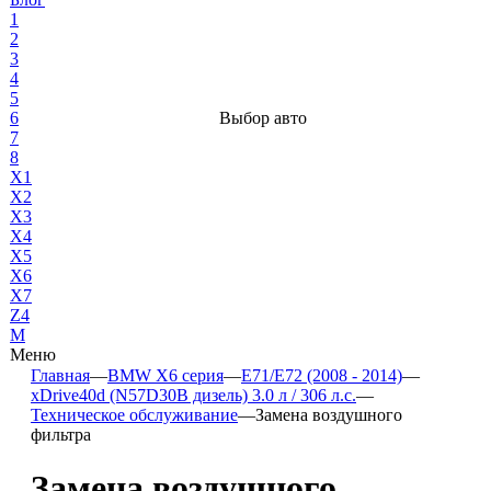
1
2
3
4
5
6
Выбор авто
7
8
X1
X2
X3
X4
X5
X6
X7
Z4
М
Меню
Главная
—
BMW X6 серия
—
E71/E72 (2008 - 2014)
—
xDrive40d (N57D30B дизель) 3.0 л / 306 л.с.
—
Техническое обслуживание
—
Замена воздушного
фильтра
Замена воздушного