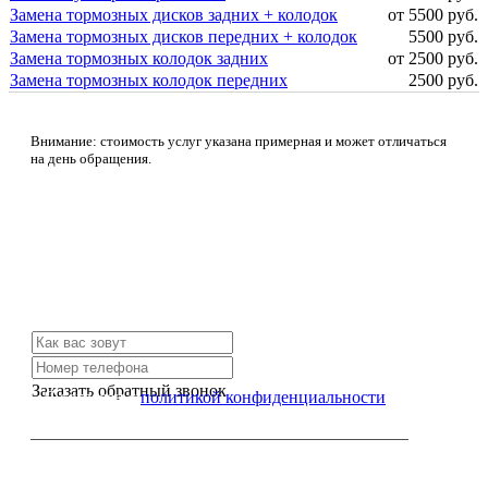
Замена тормозных дисков задних + колодок
от 5500 руб.
Замена тормозных дисков передних + колодок
5500 руб.
Замена тормозных колодок задних
от 2500 руб.
Замена тормозных колодок передних
2500 руб.
Внимание: стоимость услуг указана примерная и может отличаться
на день обращения.
Не нашли нужной услуги?
Свяжитесь с нами и мы Вам обязательно поможем
Заказать обратный звонок
Я согласен с
политикой конфиденциальности
или позвоните нам по телефону: