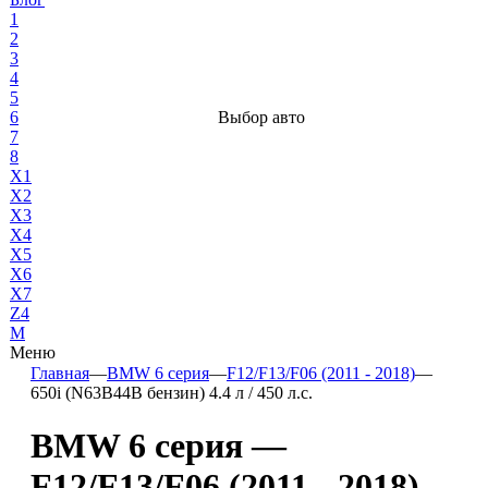
1
2
3
4
5
6
Выбор авто
7
8
X1
X2
X3
X4
X5
X6
X7
Z4
М
Меню
Главная
—
BMW 6 серия
—
F12/F13/F06 (2011 - 2018)
—
650i (N63B44B бензин) 4.4 л / 450 л.с.
BMW 6 серия —
F12/F13/F06 (2011 - 2018)