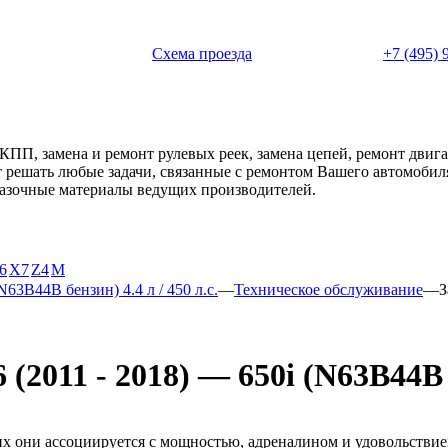
 с 11:00 до 20:00
Схема проезда
+7 (495) 
АКПП, замена и ремонт рулевых реек, замена цепей, ремонт дви
ет решать любые задачи, связанные с ремонтом Вашего автомоби
смазочные материалы ведущих производителей.
6
X7
Z4
М
N63B44B бензин) 4.4 л / 450 л.с.
—
Техническое обслуживание
—
З
2011 - 2018) — 650i (N63B44B бе
они ассоциируется с мощностью, адреналином и удовольствием