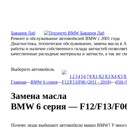
Москва, Алтуфьевское шоссе, 31Б, «Бавария Лаб»
ПН-СБ
Бавария Лаб
Ремонт и обслуживание автомобилей BMW с 2001 года
Диагностика, техническое обслуживание, замена масла в 
работы и наличие собственного склада запчастей позволя
качественные расходные материалы и запчасти, а так же 
Выберите автомобиль
1
2
3
4
5
6
7
8
X1
X2
X3
X4
X5
X
Главная
—
BMW 6 серия
—
F12/F13/F06 (2011 - 2018)
—
650i (
Замена масла
BMW 6 серия — F12/F13/F06 (
Почему люди выбирают автомобили марки BMW? У многих 