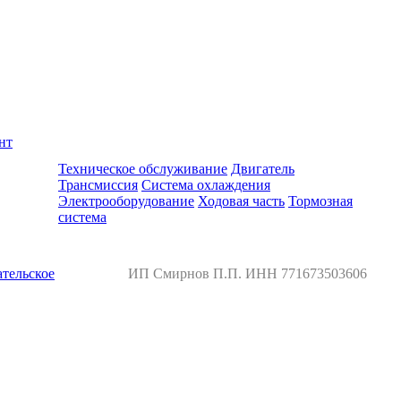
нт
Ремонт и обслуживание BMW
Техническое обслуживание
Двигатель
Трансмиссия
Система охлаждения
Электрооборудование
Ходовая часть
Тормозная
система
тельское
ИП Смирнов П.П. ИНН 771673503606