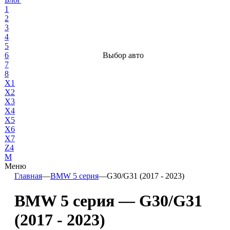
1
2
3
4
5
6
Выбор авто
7
8
X1
X2
X3
X4
X5
X6
X7
Z4
М
Меню
Главная
—
BMW 5 серия
—
G30/G31 (2017 - 2023)
BMW 5 серия — G30/G31
(2017 - 2023)