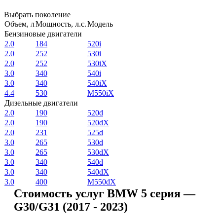
Выбрать поколение
Объем, л
Мощность, л.с.
Модель
Бензиновые двигатели
2.0
184
520i
2.0
252
530i
2.0
252
530iX
3.0
340
540i
3.0
340
540iX
4.4
530
M550iX
Дизельные двигатели
2.0
190
520d
2.0
190
520dX
2.0
231
525d
3.0
265
530d
3.0
265
530dX
3.0
340
540d
3.0
340
540dX
3.0
400
M550dX
Стоимость услуг BMW 5 серия —
G30/G31 (2017 - 2023)