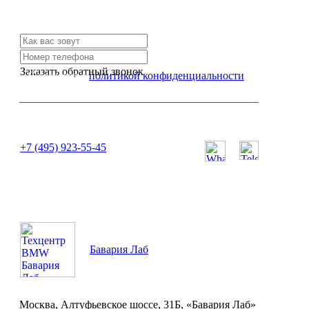
Свяжитесь с нами и мы Вам обязательно поможем
Заказать обратный звонок
Я согласен с
политикой конфиденциальности
или позвоните нам по телефону:
+7 (495) 923-55-45
ПН-СБ с 11:00 до 20:00
Бавария Лаб
Москва, Алтуфьевское шоссе, 31Б, «Бавария Лаб»