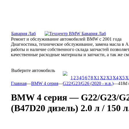
Москва, Алтуфьевское шоссе, 31Б, «Бавария Лаб»
ПН-СБ
Бавария Лаб
Ремонт и обслуживание автомобилей BMW с 2001 года
Диагностика, техническое обслуживание, замена масла в 
работы и наличие собственного склада запчастей позволя
качественные расходные материалы и запчасти, а так же 
Выберите автомобиль
1
2
3
4
5
6
7
8
X1
X2
X3
X4
X5
X
Главная
—
BMW 4 серия
—
G22/G23/G26 (2020 - н.в.)
—
418d 
BMW 4 серия — G22/G23/G26 
(B47D20 дизель) 2.0 л / 150 л.