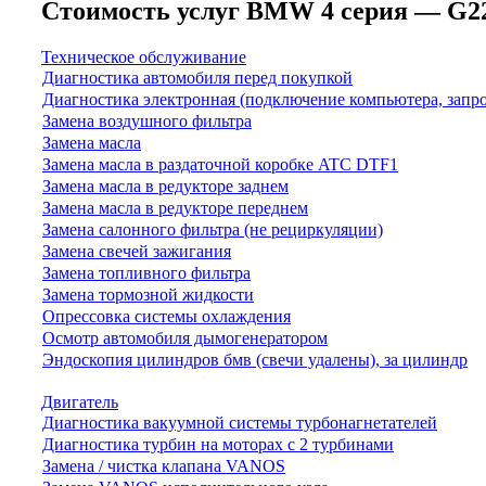
Стоимость услуг BMW 4 серия — G22/G2
Техническое обслуживание
Диагностика автомобиля перед покупкой
Диагностика электронная (подключение компьютера, запр
Замена воздушного фильтра
Замена масла
Замена масла в раздаточной коробке ATC DTF1
Замена масла в редукторе заднем
Замена масла в редукторе переднем
Замена салонного фильтра (не рециркуляции)
Замена свечей зажигания
Замена топливного фильтра
Замена тормозной жидкости
Опрессовка системы охлаждения
Осмотр автомобиля дымогенератором
Эндоскопия цилиндров бмв (свечи удалены), за цилиндр
Двигатель
Диагностика вакуумной системы турбонагнетателей
Диагностика турбин на моторах с 2 турбинами
Замена / чистка клапана VANOS