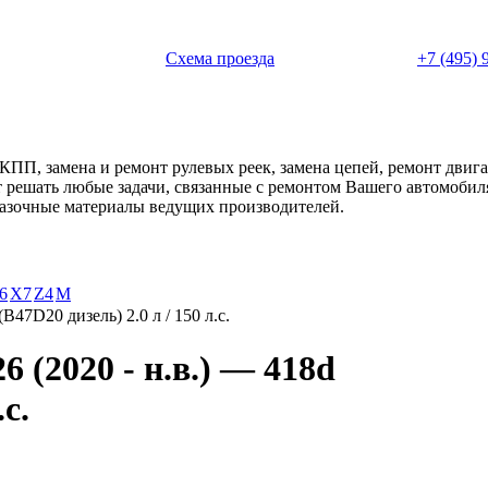
 с 11:00 до 20:00
Схема проезда
+7 (495) 
АКПП, замена и ремонт рулевых реек, замена цепей, ремонт дви
ет решать любые задачи, связанные с ремонтом Вашего автомоби
смазочные материалы ведущих производителей.
6
X7
Z4
М
(B47D20 дизель) 2.0 л / 150 л.с.
(2020 - н.в.) — 418d
с.