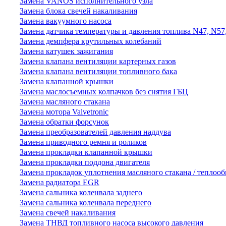
Замена VANOS исполнительного узла
Замена блока свечей накаливания
Замена вакуумного насоса
Замена датчика температуры и давления топлива N47, N57
Замена демпфера крутильных колебаний
Замена катушек зажигания
Замена клапана вентиляции картерных газов
Замена клапана вентиляции топливного бака
Замена клапанной крышки
Замена маслосъемных колпачков без снятия ГБЦ
Замена масляного стакана
Замена мотора Valvetronic
Замена обратки форсунок
Замена преобразователей давления наддува
Замена приводного ремня и роликов
Замена прокладки клапанной крышки
Замена прокладки поддона двигателя
Замена прокладок уплотнения масляного стакана / теплоо
Замена радиатора EGR
Замена сальника коленвала заднего
Замена сальника коленвала переднего
Замена свечей накаливания
Замена ТНВД топливного насоса высокого давления