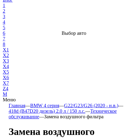
1
2
3
4
5
6
Выбор авто
7
8
X1
X2
X3
X4
X5
X6
X7
Z4
М
Меню
Главная
—
BMW 4 серия
—
G22/G23/G26 (2020 - н.в.)
—
418d (B47D20 дизель) 2.0 л / 150 л.с.
—
Техническое
обслуживание
—
Замена воздушного фильтра
Замена воздушного