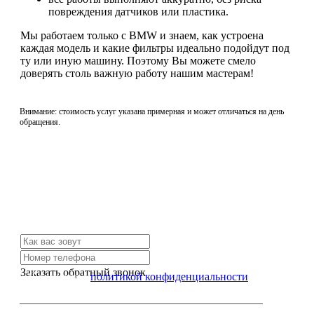
повреждения датчиков или пластика.
Мы работаем только с BMW и знаем, как устроена
каждая модель и какие фильтры идеально подойдут под
ту или иную машину. Поэтому Вы можете смело
доверять столь важную работу нашим мастерам!
Внимание: стоимость услуг указана примерная и может отличаться на день
обращения.
Не нашли нужной услуги?
Свяжитесь с нами и мы Вам обязательно поможем
Заказать обратный звонок
Я согласен с
политикой конфиденциальности