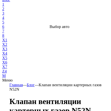
1
2
3
4
5
6
Выбор авто
7
8
X1
X2
X3
X4
X5
X6
X7
Z4
М
Меню
Главная
—
Блог
—
Клапан вентиляции картерных газов
N52N
Клапан вентиляции
картерных газов N52N