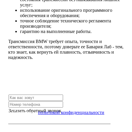
услуг;
использование оригинального программного
обеспечения и оборудования;
точное соблюдение технического регламента
производителя;
гарантию на выполненные работы.
Трансмиссия BMW требует опыта, точности и
ответственности, поэтому доверьте ее Бавария Лаб - тем,
кто знает, как вернуть ей плавность, отзывчивость и
надежность.
Не нашли нужной услуги?
Свяжитесь с нами и мы Вам обязательно поможем
Заказать обратный звонок
Я согласен с
политикой конфиденциальности