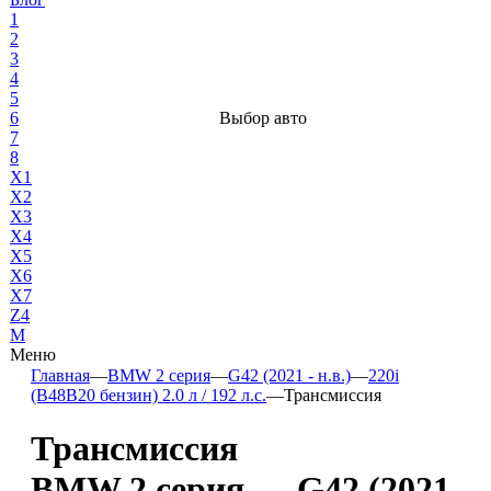
1
2
3
4
5
6
Выбор авто
7
8
X1
X2
X3
X4
X5
X6
X7
Z4
М
Меню
Главная
—
BMW 2 серия
—
G42 (2021 - н.в.)
—
220i
(B48B20 бензин) 2.0 л / 192 л.с.
—
Трансмиссия
Трансмиссия
BMW 2 серия — G42 (2021