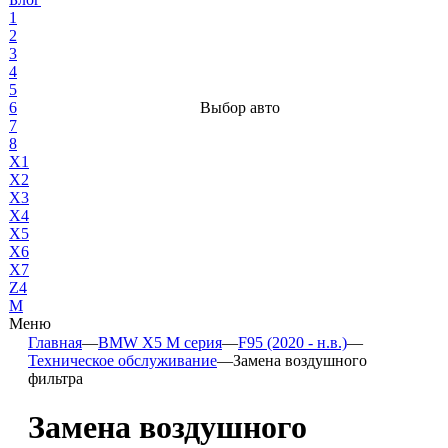
1
2
3
4
5
6
Выбор авто
7
8
X1
X2
X3
X4
X5
X6
X7
Z4
М
Меню
Главная
—
BMW X5 M серия
—
F95 (2020 - н.в.)
—
Техническое обслуживание
—
Замена воздушного
фильтра
Замена воздушного