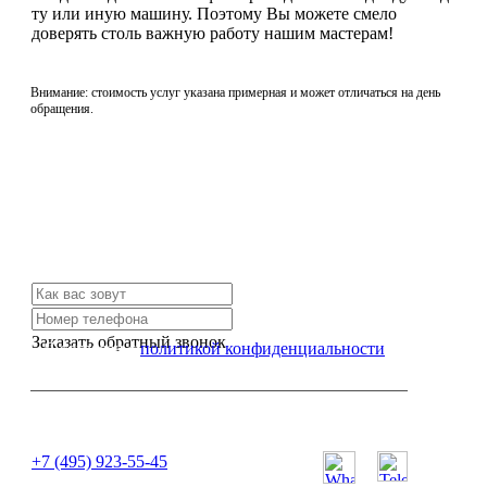
ту или иную машину. Поэтому Вы можете смело
доверять столь важную работу нашим мастерам!
Внимание: стоимость услуг указана примерная и может отличаться на день
обращения.
Не нашли нужной услуги?
Свяжитесь с нами и мы Вам обязательно поможем
Заказать обратный звонок
Я согласен с
политикой конфиденциальности
или позвоните нам по телефону:
+7 (495) 923-55-45
ПН-СБ с 11:00 до 20:00