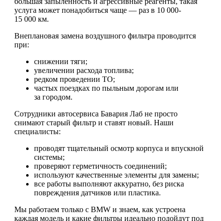
большая запыленность и агрессивные реагенты, такая
услуга может понадобиться чаще — раз в 10 000-
15 000 км.
Внеплановая замена воздушного фильтра проводится
при:
снижении тяги;
увеличении расхода топлива;
редком проведении ТО;
частых поездках по пыльным дорогам или
за городом.
Сотрудники автосервиса Бавария Лаб не просто
снимают старый фильтр и ставят новый. Наши
специалисты:
проводят тщательный осмотр корпуса и впускной
системы;
проверяют герметичность соединений;
используют качественные элементы для замены;
все работы выполняют аккуратно, без риска
повреждения датчиков или пластика.
Мы работаем только с BMW и знаем, как устроена
каждая модель и какие фильтры идеально подойдут под